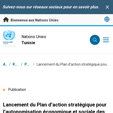
Passer au contenu principal
Suivez-nous sur réseaux sociaux pour en savoir plus.
Clo
Bienvenue aux Nations Unies
UN Logo
Nations Unies
Tunisie
NATIONS UNIES
TUNISIE
Fil d'Ariane
Accueil
/
Ressources
/
Publications
/
Lancement du Plan d’action stratégique pour l’autonomisation économique et sociale des femmes et des filles dans le milieu rural à l’horizon 2030
Publication
Lancement du Plan d’action stratégique pour
l’autonomisation économique et sociale des