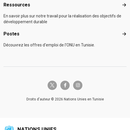
Ressources
Res
En savoir plus sur notre travail pour la réalisation des objectifs de
développement durable
Postes
Pos
Découvrez les offres d'emploi de l'ONU en Tunisie.
twitter-x
facebook-f
instagram
Droits d'auteur © 2026 Nations Unies en Tunisie
NATIONS UNIES