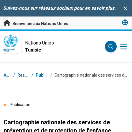
Passer au contenu principal
Suivez-nous sur réseaux sociaux pour en savoir plus.
Clo
Bienvenue aux Nations Unies
UN Logo
Nations Unies
Tunisie
NATIONS UNIES
TUNISIE
Fil d'Ariane
Accueil
/
Ressources
/
Publications
/
Cartographie nationale des services de prévention et de protection de l’enfance
Publication
Cartographie nationale des services de
prévention et de protection de l’enfance