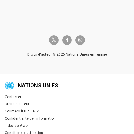
twitter-x
facebook-f
instagram
Droits d'auteur © 2026 Nations Unies en Tunisie
NATIONS UNIES
Contacter
Global U.N. menu
Droits d'auteur
Courriers frauduleux
Confidentialité de l'information
Index de A à Z
Conditions d'utilisation