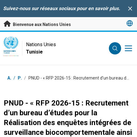
Passer au contenu principal
Suivez-nous sur réseaux sociaux pour en savoir plus.
Clo
Bienvenue aux Nations Unies
UN Logo
Nations Unies
Tunisie
NATIONS UNIES
TUNISIE
Fil d'Ariane
Accueil
/
Postes
/
PNUD - « RFP 2026-15 : Recrutement d’un bureau d’études pour la Réalisation des enquêtes intégrées de surveillance biocomportementale ainsi que de l’estimation de la taille des populations clés en Tunisie »
PNUD - « RFP 2026-15 : Recrutement
d’un bureau d’études pour la
Réalisation des enquêtes intégrées de
surveillance biocomportementale ainsi