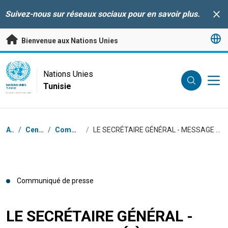
Passer au contenu principal
Suivez-nous sur réseaux sociaux pour en savoir plus.
Clo
Bienvenue aux Nations Unies
UN Logo
Nations Unies
Tunisie
NATIONS UNIES
TUNISIE
Fil d'Ariane
Accueil
/
Centre de presse
/
Communiqués de presse
/
LE SECRÉTAIRE GÉNÉRAL - MESSAGE PUBLIÉ À L’OCCASION DE LA JOURNÉE INTERNATIONALE DE LA DIVERSITÉ BIOLOGIQUE
Communiqué de presse
LE SECRÉTAIRE GÉNÉRAL -