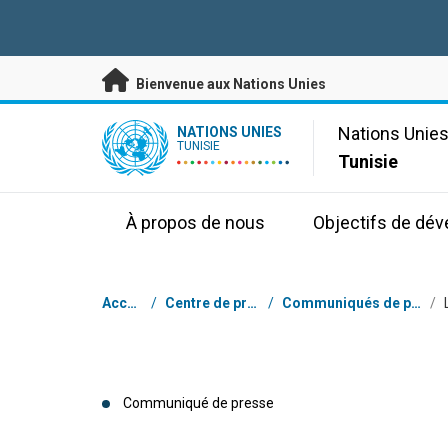
Passer au contenu principal
Bienvenue aux Nations Unies
UN Logo
Nations Unie
NATIONS UNIES
TUNISIE
Tunisie
À propos de nous
Objectifs de dé
Fil d'Ariane
Accueil
/
Centre de presse
/
Communiqués de presse
/
Communiqué de presse