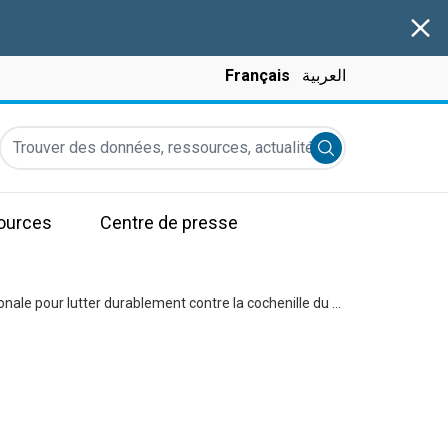
Clos
Français
العربية
Trouver des données, ressources, actualités et autres informati
Submit search
ources
Centre de presse
La FAO et les pays du Maghreb appellent à renforcer la coopération régionale pour lutter durablement contre la cochenille du figuier de Barbarie (cactus)