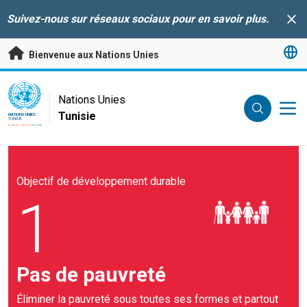
Passer au contenu principal
Suivez-nous sur réseaux sociaux pour en savoir plus.
Clo
Bienvenue aux Nations Unies
UN Logo
Nations Unies
Tunisie
NATIONS UNIES
TUNISIE
Objectif de développement durable
1
Pas de pauvreté
Éliminer la pauvreté sous toutes ses formes et partout