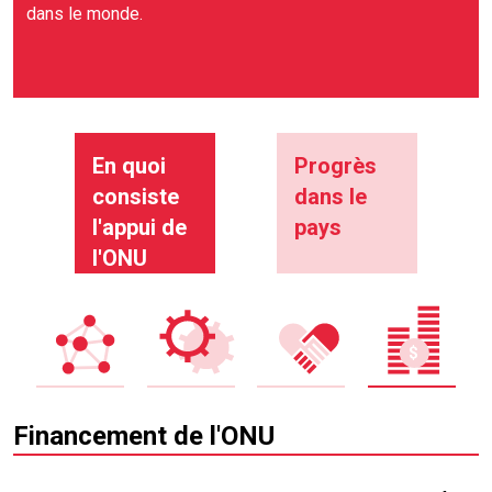
dans le monde.
En quoi
Progrès
consiste
dans le
l'appui de
pays
l'ONU
Financement de l'ONU