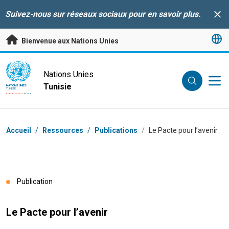
Passer au contenu principal
Suivez-nous sur réseaux sociaux pour en savoir plus.
Clo
Bienvenue aux Nations Unies
UN Logo
Nations Unies
Tunisie
NATIONS UNIES
TUNISIE
Fil d'Ariane
Accueil
/
Ressources
/
Publications
/
Le Pacte pour l’avenir
Publication
Le Pacte pour l’avenir