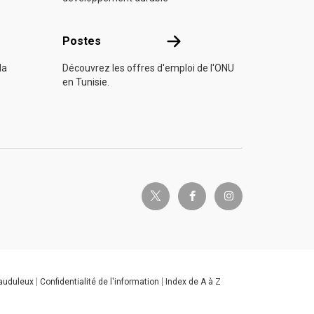
s
Postes
Postes
la
Découvrez les offres d'emploi de l'ONU
en Tunisie.
twitter-x
facebook-f
instagram
rauduleux
Confidentialité de l'information
Index de A à Z