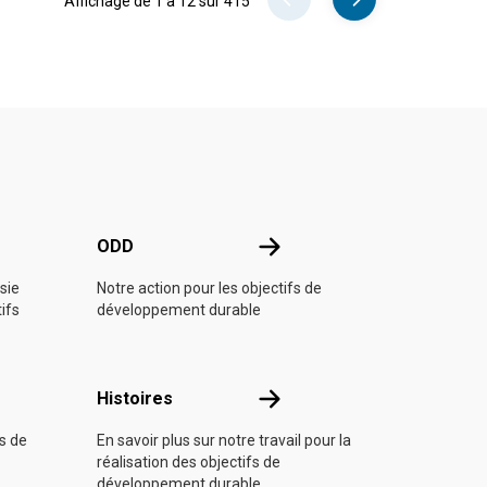
Affichage de 1 à 12 sur 415
e l'ONU
ODD
ODD
sie
Notre action pour les objectifs de
tifs
développement durable
Histoires
Histoires
fs de
En savoir plus sur notre travail pour la
réalisation des objectifs de
développement durable