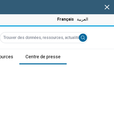
Clos
Français
العربية
Trouver des données, ressources, actualités et autres informati
Submit search
ources
Centre de presse