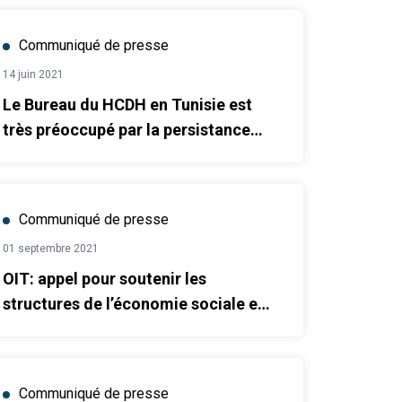
Communiqué de presse
14 juin 2021
Le Bureau du HCDH en Tunisie est
très préoccupé par la persistance
d’allégations de graves violations
des droits de l’homme commises
par les forces de sécurité intérieure
Communiqué de presse
01 septembre 2021
OIT: appel pour soutenir les
structures de l’économie sociale et
solidaire dans sept gouvernorats
tunisiens
Communiqué de presse