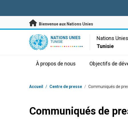
Passer au contenu principal
Bienvenue aux Nations Unies
UN Logo
Nations Unie
NATIONS UNIES
TUNISIE
Tunisie
À propos de nous
Objectifs de dé
Fil d'Ariane
Accueil
/
Centre de presse
/
Communiqués de pre
Communiqués de pre