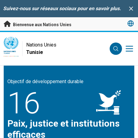
Passer au contenu principal
Suivez-nous sur réseaux sociaux pour en savoir plus.
Clo
Bienvenue aux Nations Unies
UN Logo
Nations Unies
Tunisie
NATIONS UNIES
TUNISIE
Objectif de développement durable
16
Paix, justice et institutions
efficaces