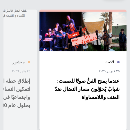
قصة
منشور
٢٥ فبراير ٢٠٢٦
٢٤ يناير ٢٠٢٦
عندما يمنح الفنُّ صوتًا للصمت:
إطلاق خطة العم
شبابٌ يُحوّلون مسار النضال ضدّ
لتمكين النساء و
العنف واللامساواة
واجتماعيًا في ا
بحلول عام 2030